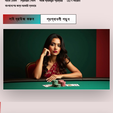
লাইভ টেবিল
প্রিমিয়াম গেমস
সহজ অ্যাকাউন্ট প্রক্রিয়া
২৪/৭ সহায়তা
বাংলাদেশের জন্য দরকারি ব্যবহার
লবি ব্রাউজ করুন
প্রশ্নাবলী পড়ুন