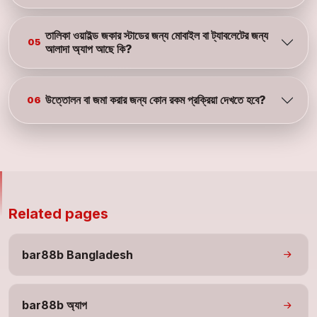
তালিকা ওয়াইল্ড জকার স্টাডের জন্য মোবাইল বা ট্যাবলেটের জন্য
05
আলাদা অ্যাপ আছে কি?
উত্তোলন বা জমা করার জন্য কোন রকম প্রক্রিয়া দেখতে হবে?
06
Related pages
bar88b Bangladesh
bar88b অ্যাপ