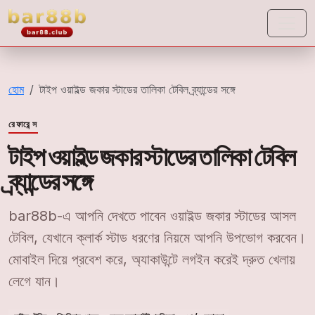
bar88b
হোম
টাইপ ওয়াইল্ড জকার স্টাডের তালিকা টেবিল ব্র্যান্ডের সঙ্গে
রেফারেন্স
টাইপ ওয়াইল্ড জকার স্টাডের তালিকা টেবিল
ব্র্যান্ডের সঙ্গে
bar88b-এ আপনি দেখতে পাবেন ওয়াইল্ড জকার স্টাডের আসল
টেবিল, যেখানে ক্লার্ক স্টাড ধরণের নিয়মে আপনি উপভোগ করবেন।
মোবাইল দিয়ে প্রবেশ করে, অ্যাকাউন্টে লগইন করেই দ্রুত খেলায়
লেগে যান।