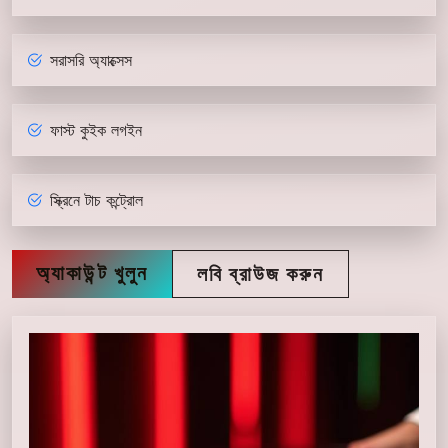
সরাসরি অ্যাক্সেস
ফাস্ট কুইক লগইন
স্ক্রিনে টাচ কন্ট্রোল
অ্যাকাউন্ট খুলুন
লবি ব্রাউজ করুন