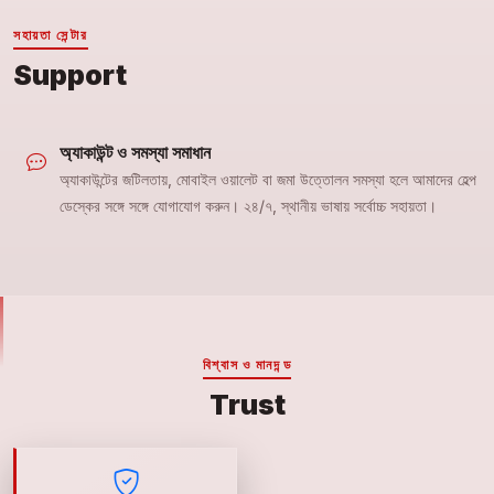
সহায়তা সেন্টার
Support
অ্যাকাউন্ট ও সমস্যা সমাধান
অ্যাকাউন্টের জটিলতায়, মোবাইল ওয়ালেট বা জমা উত্তোলন সমস্যা হলে আমাদের হেল্প
ডেস্কের সঙ্গে সঙ্গে যোগাযোগ করুন। ২৪/৭, স্থানীয় ভাষায় সর্বোচ্চ সহায়তা।
বিশ্বাস ও মানদন্ড
Trust