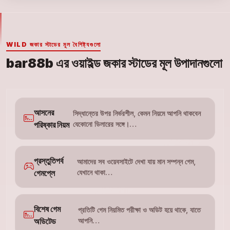
WILD জকার স্টাডের মূল বৈশিষ্ট্যগুলো
bar88b এর ওয়াইল্ড জকার স্টাডের মূল উপাদানগুলো
আসনের
সিদ্ধান্তের উপর নির্ভরশীল, কেমন নিয়মে আপনি থাকবেন
পরিষ্কার নিয়ম
যেকোনো ডিলারের সঙ্গে।…
প্রস্তুতিপর্ব
আমাদের সব ওয়েবসাইটে দেখা যায় মান সম্পন্ন গেম,
গেমপ্লে
যেখানে থাকা…
বিশেষ গেম
প্রতিটি গেম নিয়মিত পরীক্ষা ও অডিট হয়ে থাকে, যাতে
অডিটেড
আপনি…