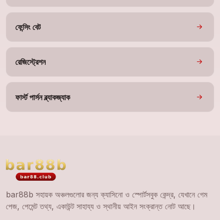
ফেন্সিং বেট
রেজিস্ট্রেশন
ফার্স্ট পার্সন ব্ল্যাকজ্যাক
bar88b সহায়ক অঞ্চলগুলোর জন্য ক্যাসিনো ও স্পোর্টসবুক কেন্দ্র, যেখানে গেম
পেজ, পেমেন্ট তথ্য, একাউন্ট সাহায্য ও স্থানীয় আইন সংক্রান্ত নোট আছে।